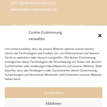
anfrage@verhasselt.com
www.stefan-verhasselt.de
mit niederrheinischer Unterstützung von:
Cookie-Zustimmung
verwalten
Um sicherzustellen, dass du unsere Website optimal nutzen kannst,
setzen wir Technologien wie Cookies ein, um Informationen auf deinem
Gerät zu speichern oder darauf zuzugreifen. Mit deiner Zustimmung
ermöglichen diese Technologien die Verarbeitung von Daten wie deinem
Surfverhalten oder eindeutigen Identifikatoren auf unserer Website. Bitte
beachte, dass das Verweigern oder Zurückziehen deiner Zustimmung
Stefan Verhasselt
Neues Programm
Auswirkungen auf bestimmte Merkmale und Funktionen unserer Website
Termine
Mein Blog
Mein Podcast
haben kann.
Über mich
Impressum
Datenschutzerklärung
Cookie-Richtlinie
Akzeptieren
Ablehnen