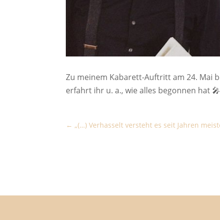
Zu meinem Kabarett-Auftritt am 24. Mai 
erfahrt ihr u. a., wie alles begonnen hat 
„(…) Verhasselt versteht es seit Jahren meis