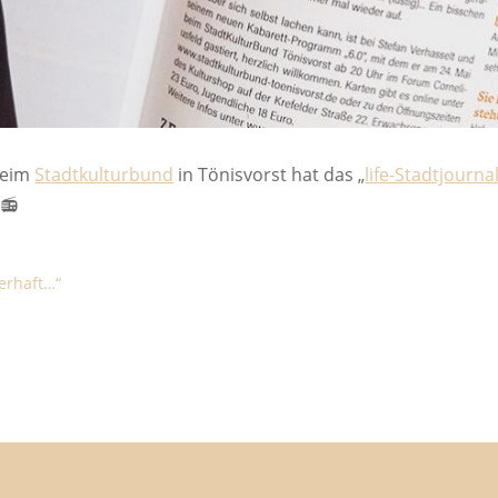
beim
Stadtkulturbund
in Tönisvorst hat das „
life-Stadtjourna
📻
terhaft…“