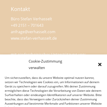
Kontakt
Büro Stefan Verhasselt
+49 2151 – 701643
anfrage@verhasselt.com
www.stefan-verhasselt.de
mit niederrheinischer Unterstützung von:
Cookie-Zustimmung
verwalten
Um sicherzustellen, dass du unsere Website optimal nutzen kannst,
setzen wir Technologien wie Cookies ein, um Informationen auf deinem
Gerät zu speichern oder darauf zuzugreifen. Mit deiner Zustimmung
ermöglichen diese Technologien die Verarbeitung von Daten wie deinem
Surfverhalten oder eindeutigen Identifikatoren auf unserer Website. Bitte
beachte, dass das Verweigern oder Zurückziehen deiner Zustimmung
Stefan Verhasselt
Neues Programm
Auswirkungen auf bestimmte Merkmale und Funktionen unserer Website
Termine
Mein Blog
Mein Podcast