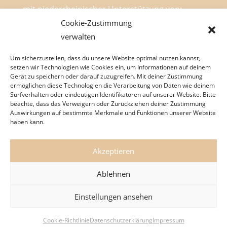
mit niederrheinischer Unterstützung von:
Cookie-Zustimmung
verwalten
Um sicherzustellen, dass du unsere Website optimal nutzen kannst,
setzen wir Technologien wie Cookies ein, um Informationen auf deinem
Gerät zu speichern oder darauf zuzugreifen. Mit deiner Zustimmung
ermöglichen diese Technologien die Verarbeitung von Daten wie deinem
Surfverhalten oder eindeutigen Identifikatoren auf unserer Website. Bitte
beachte, dass das Verweigern oder Zurückziehen deiner Zustimmung
Stefan Verhasselt
Neues Programm
Auswirkungen auf bestimmte Merkmale und Funktionen unserer Website
Termine
Mein Blog
Mein Podcast
haben kann.
Über mich
Impressum
Datenschutzerklärung
Cookie-Richtlinie
Akzeptieren
Ablehnen
© 2026 Stefan Verhasselt - Kabarett 6.0 | Mit
Einstellungen ansehen
euch ist es schöner! | ein Projekt realisiert von
Graphic Design Factory
Cookie-Richtlinie
Datenschutzerklärung
Impressum