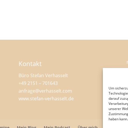
Kontakt
Büro Stefan Verhasselt
+49 2151 – 701643
Um sicherzu
anfrage@verhasselt.com
Technologie
www.stefan-verhasselt.de
darauf zuzu
Verarbeitun
unserer Web
Zustimmung
haben kann.
rmine
Mein Blog
Mein Podcast
Über mich
Impressum