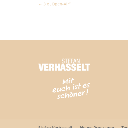
3 x „Open-Air“
Stefan Verhasselt
Neues Programm
Te