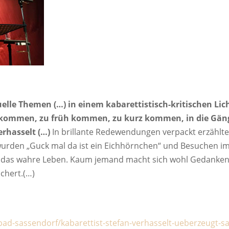
uelle Themen (…) in einem kabarettistisch-kritischen Lic
ät kommen, zu früh kommen, zu kurz kommen, in die G
rhasselt (…)
In brillante Redewendungen verpackt erzählt
wurden „Guck mal da ist ein Eichhörnchen“ und Besuchen im 
ist das wahre Leben. Kaum jemand macht sich wohl Gedanken
ichert.(…)
/bad-sassendorf/kabarettist-stefan-verhasselt-ueberzeug