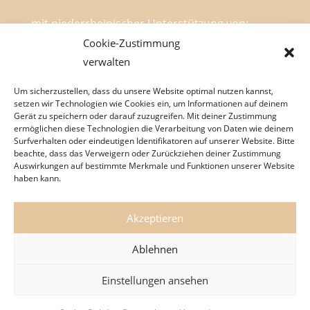
mit niederrheinischer Unterstützung von:
Cookie-Zustimmung
verwalten
Um sicherzustellen, dass du unsere Website optimal nutzen kannst,
setzen wir Technologien wie Cookies ein, um Informationen auf deinem
Gerät zu speichern oder darauf zuzugreifen. Mit deiner Zustimmung
ermöglichen diese Technologien die Verarbeitung von Daten wie deinem
Surfverhalten oder eindeutigen Identifikatoren auf unserer Website. Bitte
beachte, dass das Verweigern oder Zurückziehen deiner Zustimmung
Stefan Verhasselt
Neues Programm
Auswirkungen auf bestimmte Merkmale und Funktionen unserer Website
Termine
Mein Blog
Mein Podcast
haben kann.
Über mich
Impressum
Datenschutzerklärung
Cookie-Richtlinie
Akzeptieren
Ablehnen
© 2026 Stefan Verhasselt - Kabarett 6.0 | Mit
Einstellungen ansehen
euch ist es schöner! | ein Projekt realisiert von